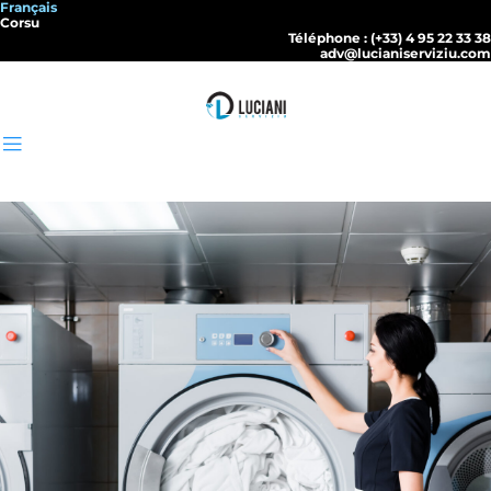
Français
Corsu
Téléphone : (+33) 4 95 22 33 38
adv@lucianiserviziu.com