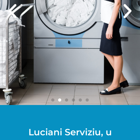
E
MATÉRIELS 
E
BUANDERI
Luciani Serviziu, u